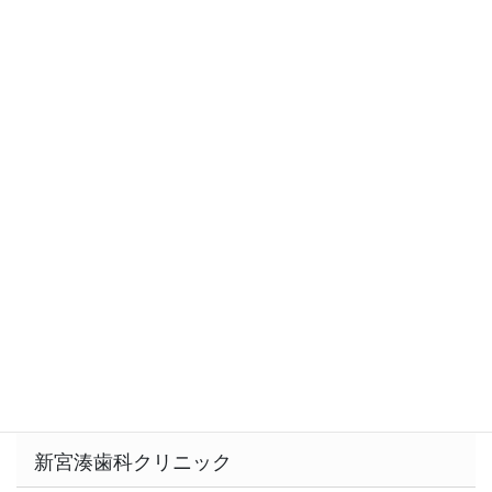
義歯床に
２７５，０００円
コバルト金属床
義歯床に
２２０，０００円
ノンクラスプ義歯
ナイロン
１1０，０００円～
プラスチック義歯
義歯床に
保険適応内
新宮湊歯科クリニック