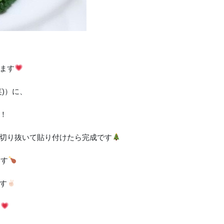
ます
)）に、
！
切り抜いて貼り付けたら完成です
ます
す