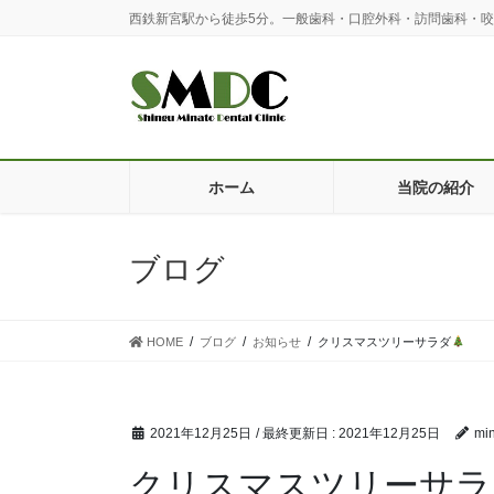
コ
ナ
西鉄新宮駅から徒歩5分。一般歯科・口腔外科・訪問歯科・
ン
ビ
テ
ゲ
ン
ー
ツ
シ
に
ョ
移
ン
動
に
ホーム
当院の紹介
移
動
ブログ
HOME
ブログ
お知らせ
クリスマスツリーサラダ
2021年12月25日
/ 最終更新日 :
2021年12月25日
min
クリスマスツリーサラ