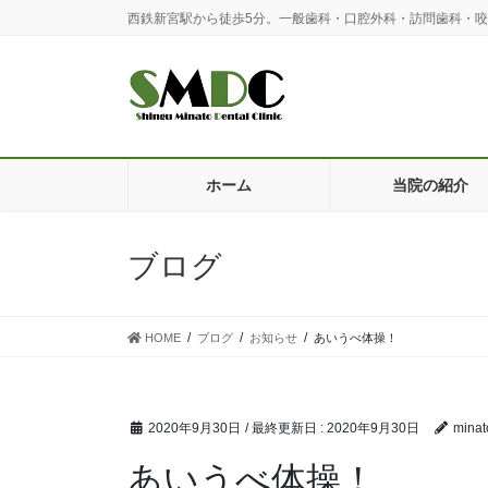
コ
ナ
西鉄新宮駅から徒歩5分。一般歯科・口腔外科・訪問歯科・
ン
ビ
テ
ゲ
ン
ー
ツ
シ
に
ョ
移
ン
動
に
ホーム
当院の紹介
移
動
ブログ
HOME
ブログ
お知らせ
あいうべ体操！
2020年9月30日
/ 最終更新日 :
2020年9月30日
minat
あいうべ体操！