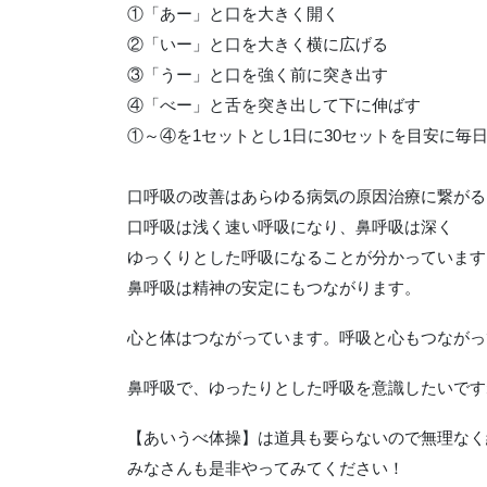
①「あー」と口を大きく開く
②「いー」と口を大きく横に広げる
③「うー」と口を強く前に突き出す
④「べー」と舌を突き出して下に伸ばす
①～④を1セットとし1日に30セットを目安に毎
口呼吸の改善はあらゆる病気の原因治療に繋がる
口呼吸は浅く速い呼吸になり、鼻呼吸は深く
ゆっくりとした呼吸になることが分かっています
鼻呼吸は精神の安定にもつながります。
心と体はつながっています。呼吸と心もつながっ
鼻呼吸で、ゆったりとした呼吸を意識したいです
【あいうべ体操】は道具も要らないので無理なく
みなさんも是非やってみてください！