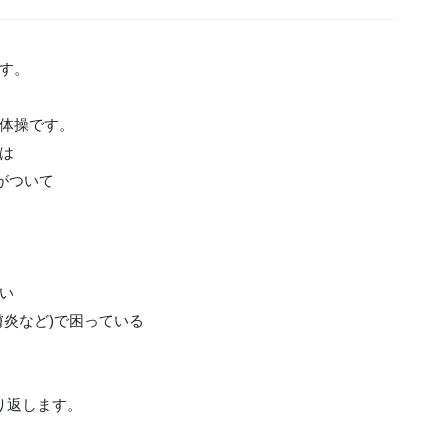
す。
体操です。
は
がついて
い
膚炎など)で困っている
り返します。